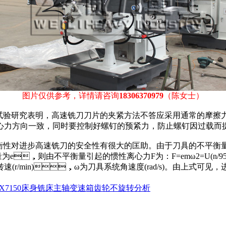
图片仅供参考，详情请咨询
18306370979
（陈女士）
验研究表明，高速铣刀刀片的夹紧方法不答应采用通常的摩擦力夹紧
方向一致，同时要控制好螺钉的预紧力，防止螺钉因过载而提
的动平衡性对进步高速铣刀的安全性有很大的匡助。由于刀具的不
则由不平衡量引起的惯性离心力F为：F=emω2=U(n/9549
(r/min)，ω为刀具系统角速度(rad/s)。由上式可
X7150床身铣床主轴变速箱齿轮不旋转分析