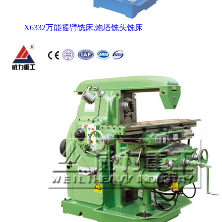
X6332万能摇臂铣床,炮塔铣头铣床