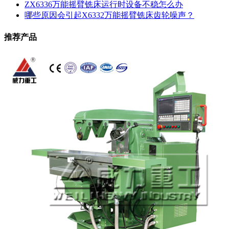
ZX6336万能摇臂铣床运行时设备不稳怎么办
哪些原因会引起X6332万能摇臂铣床齿轮噪声？
推荐产品