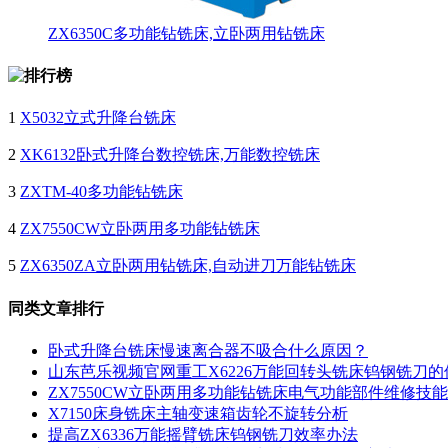
ZX6350C多功能钻铣床,立卧两用钻铣床
1
X5032立式升降台铣床
2
XK6132卧式升降台数控铣床,万能数控铣床
3
ZXTM-40多功能钻铣床
4
ZX7550CW立卧两用多功能钻铣床
5
ZX6350ZA立卧两用钻铣床,自动进刀万能钻铣床
同类文章排行
卧式升降台铣床慢速离合器不吸合什么原因？
山东芭乐视频官网重工X6226万能回转头铣床钨钢铣刀
ZX7550CW立卧两用多功能钻铣床电气功能部件维修技
X7150床身铣床主轴变速箱齿轮不旋转分析
提高ZX6336万能摇臂铣床钨钢铣刀效率办法