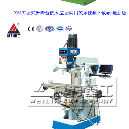
X6132卧式升降台铣床,立卧两用芭乐视频下载app最新版