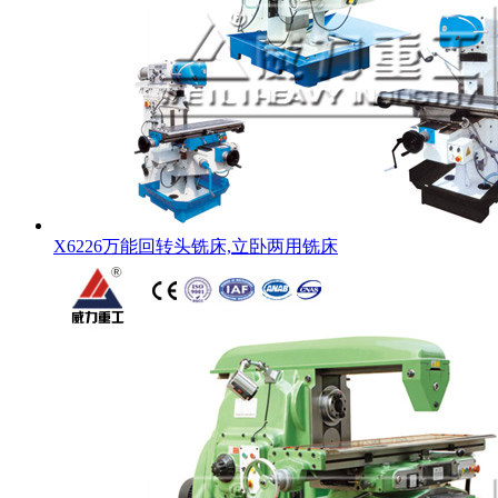
X6226万能回转头铣床,立卧两用铣床