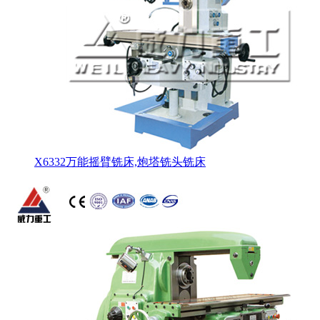
X6332万能摇臂铣床,炮塔铣头铣床