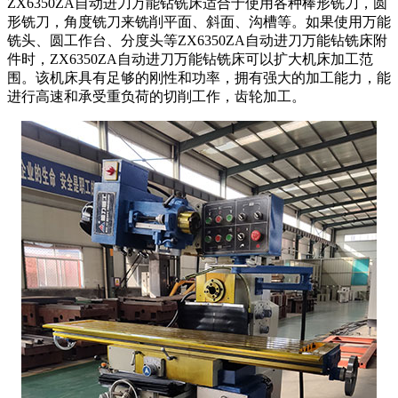
ZX6350ZA自动进刀万能钻铣床适合于使用各种棒形铣刀，圆
形铣刀，角度铣刀来铣削平面、斜面、沟槽等。如果使用万能
铣头、圆工作台、分度头等ZX6350ZA自动进刀万能钻铣床附
件时，ZX6350ZA自动进刀万能钻铣床可以扩大机床加工范
围。该机床具有足够的刚性和功率，拥有强大的加工能力，能
进行高速和承受重负荷的切削工作，齿轮加工。