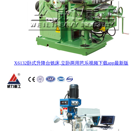
X6132卧式升降台铣床,立卧两用芭乐视频下载app最新版