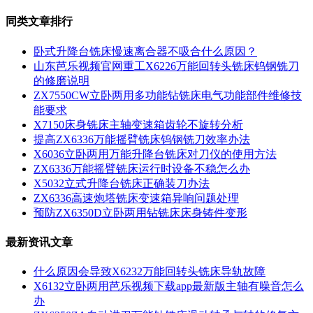
同类文章排行
卧式升降台铣床慢速离合器不吸合什么原因？
山东芭乐视频官网重工X6226万能回转头铣床钨钢铣刀
的修磨说明
ZX7550CW立卧两用多功能钻铣床电气功能部件维修技
能要求
X7150床身铣床主轴变速箱齿轮不旋转分析
提高ZX6336万能摇臂铣床钨钢铣刀效率办法
X6036立卧两用万能升降台铣床对刀仪的使用方法
ZX6336万能摇臂铣床运行时设备不稳怎么办
X5032立式升降台铣床正确装刀办法
ZX6336高速炮塔铣床变速箱异响问题处理
预防ZX6350D立卧两用钻铣床床身铸件变形
最新资讯文章
什么原因会导致X6232万能回转头铣床导轨故障
X6132立卧两用芭乐视频下载app最新版主轴有噪音怎么
办