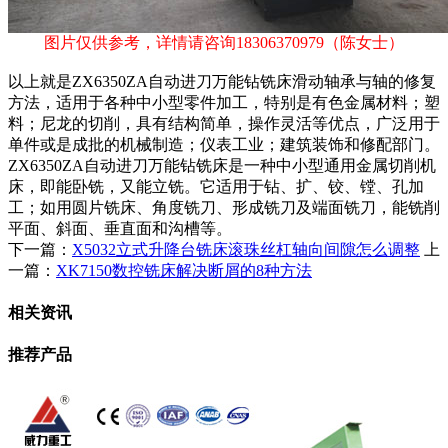
图片仅供参考，详情请咨询
18306370979
（陈女士）
以上就是ZX6350ZA自动进刀万能钻铣床滑动轴承与轴的修复
方法，适用于各种中小型零件加工，特别是有色金属材料；塑
料；尼龙的切削，具有结构简单，操作灵活等优点，广泛用于
单件或是成批的机械制造；仪表工业；建筑装饰和修配部门。
ZX6350ZA自动进刀万能钻铣床是一种中小型通用金属切削机
床，即能卧铣，又能立铣。它适用于钻、扩、铰、镗、孔加
工；如用圆片铣床、角度铣刀、形成铣刀及端面铣刀，能铣削
平面、斜面、垂直面和沟槽等。
下一篇：
X5032立式升降台铣床滚珠丝杠轴向间隙怎么调整
上
一篇：
XK7150数控铣床解决断屑的8种方法
相关资讯
推荐产品