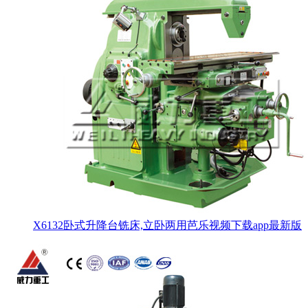
X6132卧式升降台铣床,立卧两用芭乐视频下载app最新版