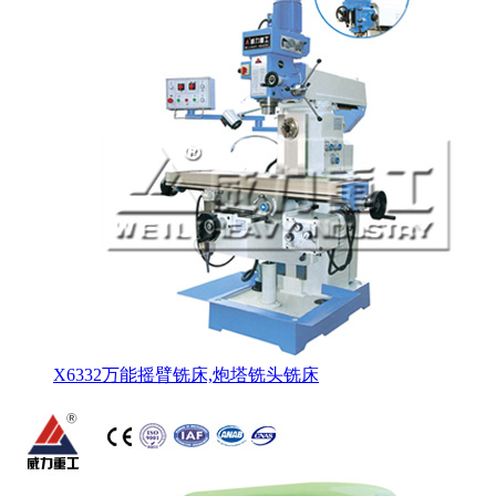
X6332万能摇臂铣床,炮塔铣头铣床