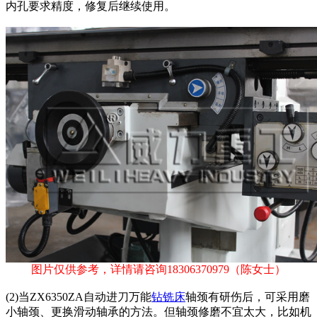
内孔要求精度，修复后继续使用。
图片仅供参考，详情请咨询
18306370979
（陈女士）
(2)当ZX6350ZA自动进刀万能
钻铣床
轴颈有研伤后，可采用磨
小轴颈、更换滑动轴承的方法。但轴颈修磨不宜太大，比如机