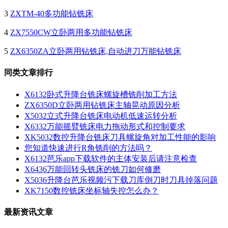
3
ZXTM-40多功能钻铣床
4
ZX7550CW立卧两用多功能钻铣床
5
ZX6350ZA立卧两用钻铣床,自动进刀万能钻铣床
同类文章排行
X6132卧式升降台铣床螺旋槽铣削加工方法
ZX6350D立卧两用钻铣床主轴晃动原因分析
X5032立式升降台铣床电动机低速运转分析
X6332万能摇臂铣床电力拖动形式和控制要求
XK5032数控升降台铣床刀具螺旋角对加工性能的影响
您知道快速进行R角铣削的方法吗？
X6132芭乐app下载软件的主体安装后请注意检查
X6436万能回转头铣床的铣刀如何修磨
X5036升降台芭乐视频污下载刀库倒刀时刀具掉落问题
XK7150数控铣床坐标轴失控怎么办？
最新资讯文章