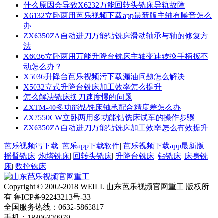
什么原因会导致X6232万能回转头铣床导轨故障
X6132立卧两用芭乐视频下载app最新版主轴有噪音怎么
办
ZX6350ZA自动进刀万能钻铣床滑动轴承与轴的修复方
法
X6036立卧两用万能升降台铣床主轴变速转换手柄扳不
动怎么办？
X5036升降台芭乐视频污下载漏油问题怎么解决
X5032立式升降台铣床加工效率怎么提升
怎么解决铣床换刀速度慢的问题
ZXTM-40多功能钻铣床轴承配合精度差怎么办
ZX7550CW立卧两用多功能钻铣床试车的操作步骤
ZX6350ZA自动进刀万能钻铣床加工效率怎么有效提升
芭乐视频污下载
|
芭乐app下载软件
|
芭乐视频下载app最新版
|
摇臂铣床
|
炮塔铣床
|
回转头铣床
|
升降台铣床
|
钻铣床
|
床身铣
床
|
数控铣床
|
Copyright © 2002-2018 WEILI. 山东芭乐视频官网重工 版权所
有 鲁ICP备92243213号-33
全国服务热线：0632-5863817
手机：18306370979