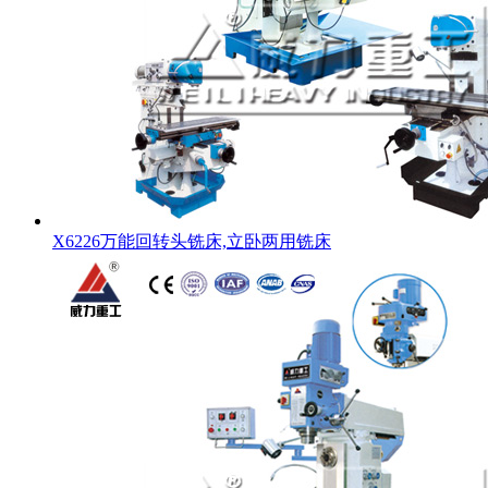
X6226万能回转头铣床,立卧两用铣床